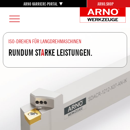
ARNO KARRIERE-PORTAL
ARNO.SHOP
Career
AR
Menu
Burger
We
Menu
Lo
ISO-DREHEN FÜR LANGDREHMASCHINEN
RUNDUM ST
A
RKE LEISTUNGEN.