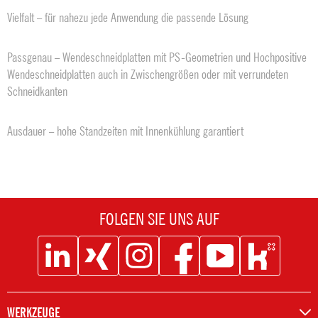
Vielfalt – für nahezu jede Anwendung die passende Lösung
Passgenau – Wendeschneidplatten mit PS-Geometrien und Hochpositive
Wendeschneidplatten auch in Zwischengrößen oder mit ­verrundeten
Schneidkanten
Ausdauer – hohe Standzeiten mit Innenkühlung garantiert
FOLGEN SIE UNS AUF
Social
Social
Social
Social
Social
Social
Icon
Icon
Icon
Icon
Icon
Icon
Linkedin
XING
Instagram
Facebook
Youtube
Kununu
WERKZEUGE