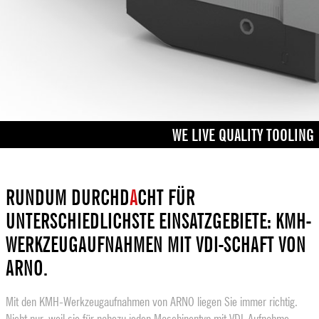
WE LIVE QUALITY TOOLING
RUNDUM DURCHD
A
CHT FÜR
UNTERSCHIEDLICHSTE EINSATZGEBIETE: KMH-
WERKZEUGAUFNAHMEN MIT VDI-SCHAFT VON
ARNO.
Mit den KMH-Werkzeugaufnahmen von ARNO liegen Sie immer richtig.
Nicht nur, weil sie für nahezu jeden Maschinentyp mit VDI-Aufnahme