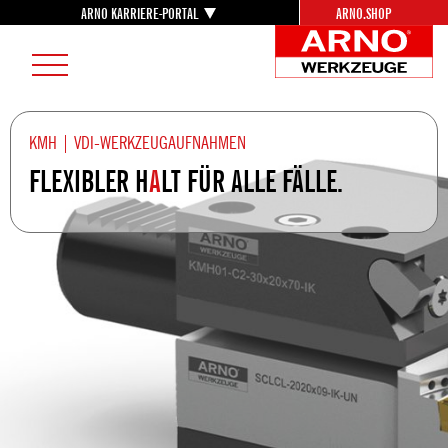
ARNO KARRIERE-PORTAL
ARNO.SHOP
Career
AR
Menu
Burger
We
Menu
Lo
KMH | VDI-WERKZEUGAUFNAHMEN
FLEXIBLER H
A
LT FÜR ALLE FÄLLE.