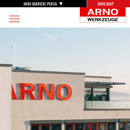
ARNO KARRIERE-PORTAL
ARNO.SHOP
Career
AR
Menu
Burger
We
Menu
Lo