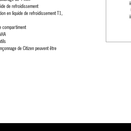
uide de refroidissement
ation en liquide de refroidissement T1,
ue compartiment
 AHA
tils
ronçonnage de Citizen peuvent être