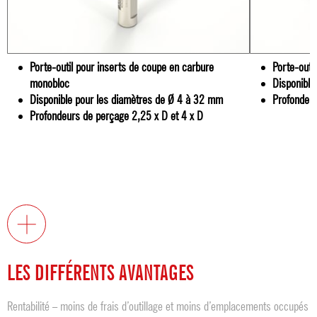
Porte-outil pour inserts de coupe en carbure
Porte-outi
monobloc
Disponible
Disponible pour les diamètres de Ø 4 à 32 mm
Profondeur
Profondeurs de perçage 2,25 x D et 4 x D
LES DIFFÉRENTS AVANTAGES
Rentabilité – moins de frais d’outillage et moins d’emplacements occupés