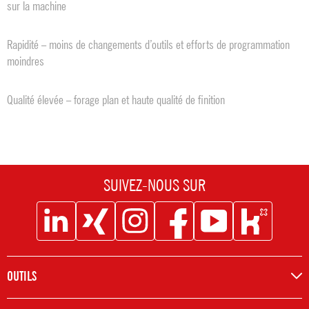
sur la machine
Rapidité – moins de changements d’outils et efforts de programmation
moindres
Qualité élevée – forage plan et haute qualité de finition
SUIVEZ-NOUS SUR
Social
Social
Social
Social
Social
Social
Icon
Icon
Icon
Icon
Icon
Icon
Linkedin
XING
Instagram
Facebook
Youtube
Kununu
OUTILS