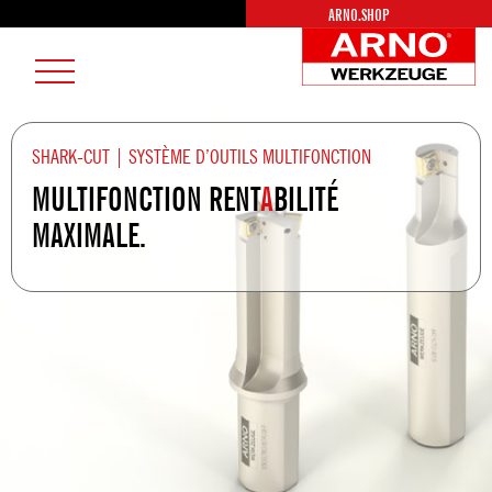
ARNO.SHOP
AR
Burger
We
Menu
Lo
SHARK-CUT | SYSTÈME D’OUTILS MULTIFONCTION
MULTIFONCTION RENT
A
BILITÉ
MAXIMALE.