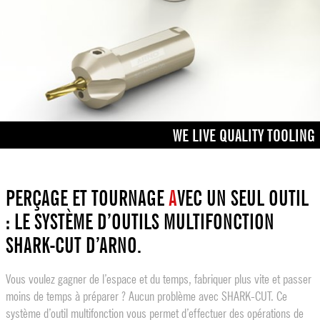
WE LIVE QUALITY TOOLING
PERÇAGE ET TOURNAGE
A
VEC UN SEUL OUTIL
: LE SYSTÈME D’OUTILS MULTIFONCTION
SHARK-CUT D’ARNO.
Vous voulez gagner de l’espace et du temps, fabriquer plus vite et passer
moins de temps à préparer ? Aucun problème avec SHARK-CUT. Ce
système d’outil multifonction vous permet d’effectuer des opérations de